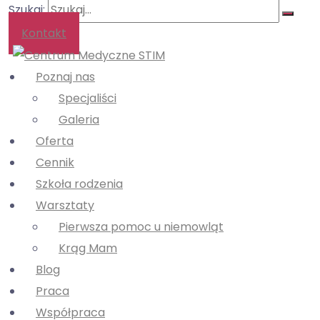
Szukaj:
Kontakt
Poznaj nas
Specjaliści
Galeria
Oferta
Cennik
Szkoła rodzenia
Warsztaty
Pierwsza pomoc u niemowląt
Krąg Mam
Blog
Praca
Współpraca