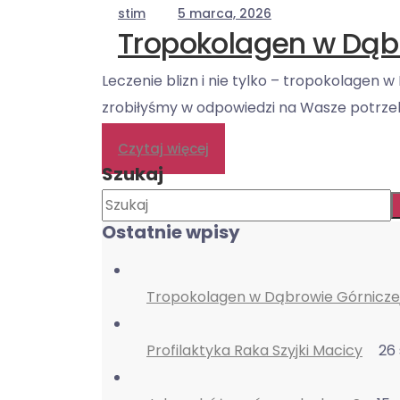
stim
5 marca, 2026
Tropokolagen w Dąbr
Leczenie blizn i nie tylko – tropokolagen
zrobiłyśmy w odpowiedzi na Wasze potrzeby
Czytaj więcej
Szukaj
Ostatnie wpisy
Tropokolagen w Dąbrowie Górnicze
Profilaktyka Raka Szyjki Macicy
26 