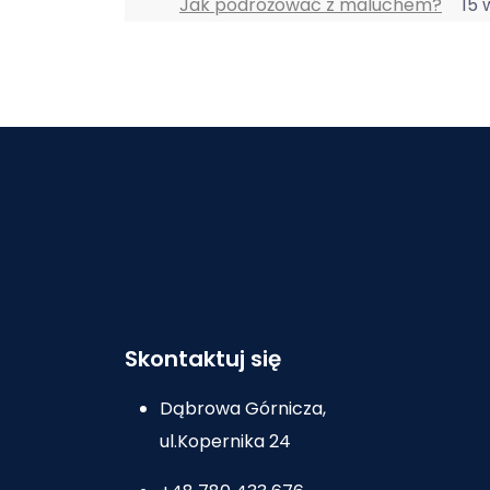
Jak podróżować z maluchem?
15 
Skontaktuj się
Dąbrowa Górnicza,
ul.Kopernika 24