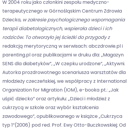
W 2004 roku jako członkini zespołu medyczno-
terapeutycznego w Górnośląskim Centrum Zdrowia
Dziecka,
w zakresie psychologicznego wspomagania
terapii diabetologicznych, wspierała dzieci i ich
rodziców. To otworzyło jej ścieżki do przygody z
redakcją merytoryczną w serwisach: abczdrowie.pl i
parenting.pl oraz publikacjami w druku dla: „Magazyn
SENS dla diabetyków”, „W czepku urodzone”, „Aktywni.
Autorka prozdrowotnego scenariusza warsztatów dla
młodzieży czeczeńskiej, we współpracy z International
Organization for Migration (IOM), e-booka pt.: „Jak
uśpić dziecko” oraz artykułu: „Dzieci i młodzież z
cukrzycą w szkole oraz wybór kształcenia
zawodowego”, opublikowanego w książce „Cukrzyca
typ 1”(2006) pod red. Prof. Ewy Otto-Buczkowskiej; Od