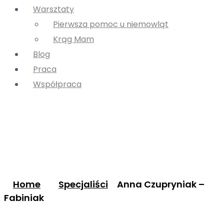
Warsztaty
Pierwsza pomoc u niemowląt
Krąg Mam
Blog
Praca
Współpraca
Home
Specjaliści
Anna Czupryniak –
Fabiniak