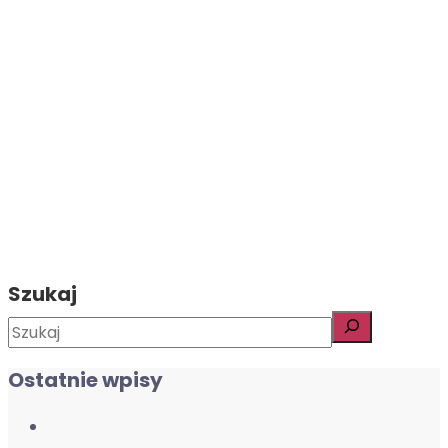
Jak podróżować z
maluchem?
Libero volutpat sed cras ornare arcu dui vivamus arcu
felis. Ipsum a arcu cursus vitae congue mauris rhoncus
aenean vel. Malesuada nunc vel risus commodo
viverra maecenas
Szukaj
Czytaj więcej
Ostatnie wpisy