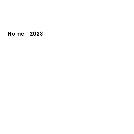
Home
2023
anastasiia
15 września, 2023